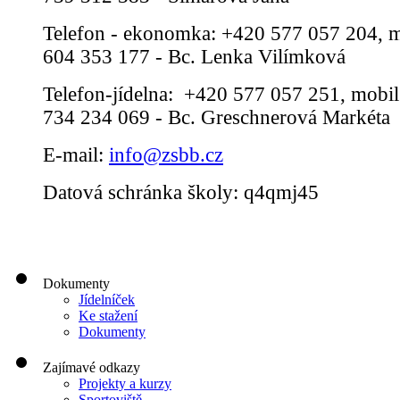
Telefon - ekonomka: +420 577 057 204, m
604 353 177 - Bc. Lenka Vilímková
Telefon-jídelna: +420 577 057 251, mobil
734 234 069 - Bc. Greschnerová Markéta
E-mail:
info@zsbb.cz
Datová schránka školy: q4qmj45
Dokumenty
Jídelníček
Ke stažení
Dokumenty
Zajímavé odkazy
Projekty a kurzy
Sportoviště