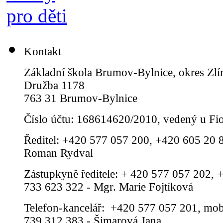
Kontakt
Základní škola Brumov-Bylnice, okres Zlí
Družba 1178
763 31 Brumov-Bylnice
Číslo účtu: 168614620/2010, vedený u Fi
Ředitel: +420 577 057 200, +420 605 20 8
Roman Rydval
Zástupkyně ředitele: + 420 577 057 202, 
733 623 322 - Mgr. Marie Fojtíková
Telefon-kancelář: +420 577 057 201, mob
739 312 383 - Šimarová Jana