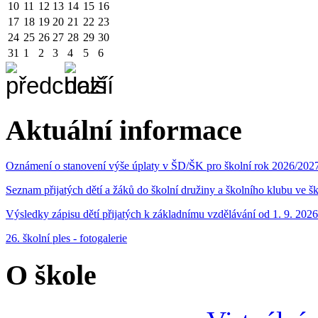
10
11
12
13
14
15
16
17
18
19
20
21
22
23
24
25
26
27
28
29
30
31
1
2
3
4
5
6
Aktuální informace
Oznámení o stanovení výše úplaty v ŠD/ŠK pro školní rok 2026/202
Seznam přijatých dětí a žáků do školní družiny a školního klubu ve 
Výsledky zápisu dětí přijatých k základnímu vzdělávání od 1. 9. 2026
26. školní ples - fotogalerie
O škole