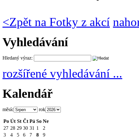
<
Zpět na Fotky z akcí
naho
Vyhledávání
Hledaný výraz:
rozšířené vyhledávání ...
Kalendář
měsíc
rok
Po
Út
St
Čt
Pá
So
Ne
27
28
29
30
31
1
2
3
4
5
6
7
8
9