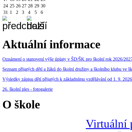
24
25
26
27
28
29
30
31
1
2
3
4
5
6
Aktuální informace
Oznámení o stanovení výše úplaty v ŠD/ŠK pro školní rok 2026/202
Seznam přijatých dětí a žáků do školní družiny a školního klubu ve 
Výsledky zápisu dětí přijatých k základnímu vzdělávání od 1. 9. 2026
26. školní ples - fotogalerie
O škole
Virtuální