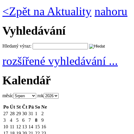
<
Zpět na Aktuality
nahoru
Vyhledávání
Hledaný výraz:
rozšířené vyhledávání ...
Kalendář
měsíc
rok
Po
Út
St
Čt
Pá
So
Ne
27
28
29
30
31
1
2
3
4
5
6
7
8
9
10
11
12
13
14
15
16
17
18
19
20
21
22
23