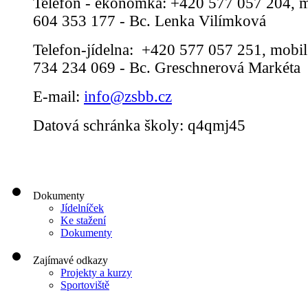
Telefon - ekonomka: +420 577 057 204, m
604 353 177 - Bc. Lenka Vilímková
Telefon-jídelna: +420 577 057 251, mobil
734 234 069 - Bc. Greschnerová Markéta
E-mail:
info@zsbb.cz
Datová schránka školy: q4qmj45
Dokumenty
Jídelníček
Ke stažení
Dokumenty
Zajímavé odkazy
Projekty a kurzy
Sportoviště