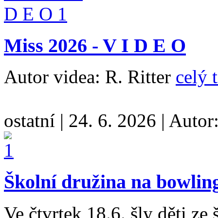
Miss 2026 - V I D E O
Autor videa: R. Ritter
celý 
ostatní
|
24. 6. 2026
|
Autor
Školní družina na bowlin
Ve čtvrtek 18.6. šly děti ze