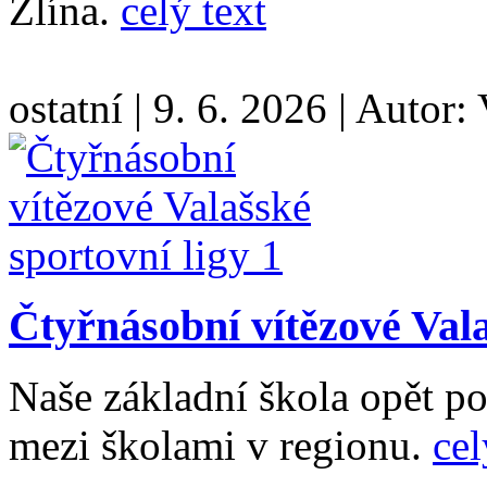
Zlína.
celý text
ostatní
|
9. 6. 2026
|
Autor:
Čtyřnásobní vítězové Vala
Naše základní škola opět po
mezi školami v regionu.
cel