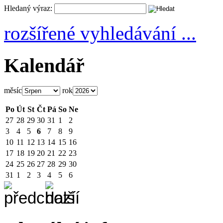
Hledaný výraz:
rozšířené vyhledávání ...
Kalendář
měsíc
rok
Po
Út
St
Čt
Pá
So
Ne
27
28
29
30
31
1
2
3
4
5
6
7
8
9
10
11
12
13
14
15
16
17
18
19
20
21
22
23
24
25
26
27
28
29
30
31
1
2
3
4
5
6