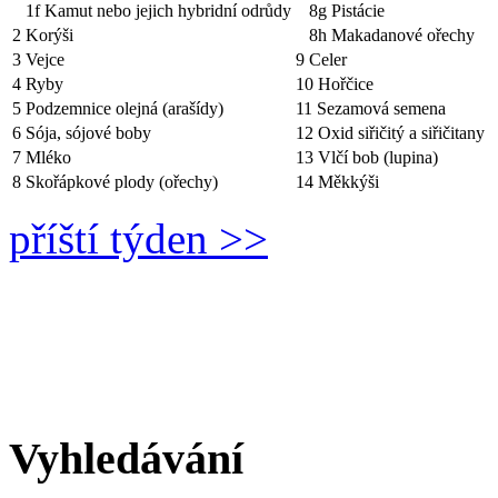
1f Kamut nebo jejich hybridní odrůdy
8g Pistácie
2 Korýši
8h Makadanové ořechy
3 Vejce
9 Celer
4 Ryby
10 Hořčice
5 Podzemnice olejná (arašídy)
11 Sezamová semena
6 Sója, sójové boby
12 Oxid siřičitý a siřičitany
7 Mléko
13 Vlčí bob (lupina)
8 Skořápkové plody (ořechy)
14 Měkkýši
příští týden >>
Vyhledávání