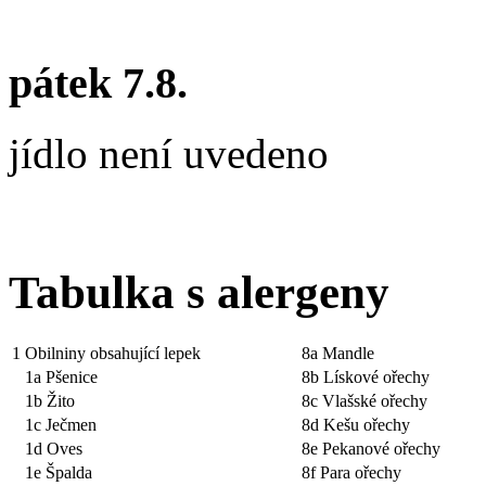
pátek 7.8.
jídlo není uvedeno
Tabulka s alergeny
1 Obilniny obsahující lepek
8a Mandle
1a Pšenice
8b Lískové ořechy
1b Žito
8c Vlašské ořechy
1c Ječmen
8d Kešu ořechy
1d Oves
8e Pekanové ořechy
1e Špalda
8f Para ořechy