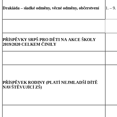
Drakiáda – sladké odměny, věcné odměny, občerstvení
1. – 9.
PŘÍSPĚVKY SRPŠ PRO DĚTI NA AKCE ŠKOLY
2019/2020 CELKEM ČINILY
PŘÍSPĚVEK RODINY (PLATÍ NEJMLADŠÍ DÍTĚ
NAVŠTĚVUJÍCÍ ZŠ)