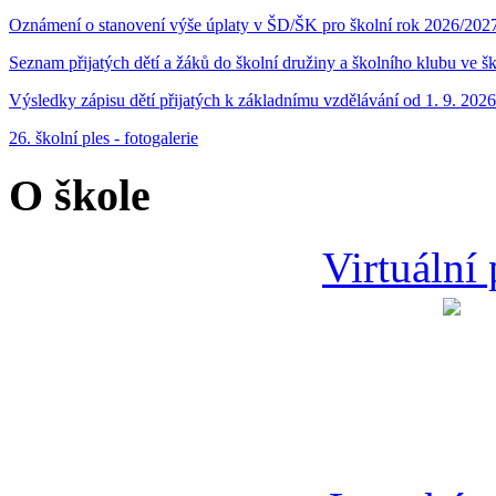
Oznámení o stanovení výše úplaty v ŠD/ŠK pro školní rok 2026/202
Seznam přijatých dětí a žáků do školní družiny a školního klubu ve 
Výsledky zápisu dětí přijatých k základnímu vzdělávání od 1. 9. 2026
26. školní ples - fotogalerie
O škole
Virtuální