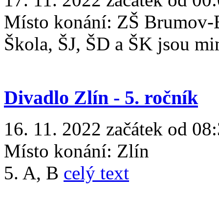
Místo konání:
ZŠ Brumov-B
Škola, ŠJ, ŠD a ŠK jsou m
Divadlo Zlín - 5. ročník
16. 11. 2022 začátek od 08:
Místo konání:
Zlín
5. A, B
celý text