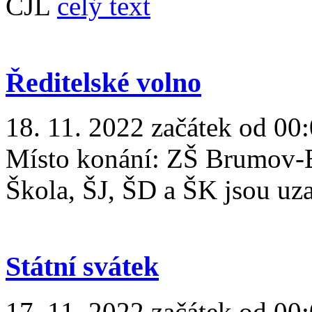
ČJL
celý text
Ředitelské volno
18. 11. 2022 začátek od 00:
Místo konání:
ZŠ Brumov-B
Škola, ŠJ, ŠD a ŠK jsou u
Státní svátek
17. 11. 2022 začátek od 00: