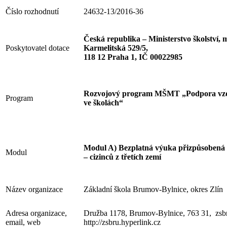
Číslo rozhodnutí
24632-13/2016-36
Česká republika – Ministerstvo školství, 
Poskytovatel dotace
Karmelitská 529/5,
118 12 Praha 1, IČ 00022985
Rozvojový program MŠMT
„
Podpora vzd
Program
ve školách
“
Modul A) Bezplatná výuka přizpůsobená 
Modul
– cizinců z třetích zemí
Název organizace
Základní škola Brumov-Bylnice, okres Zlín
Adresa organizace,
Družba 1178, Brumov-Bylnice, 763 31, zsb
email, web
http://zsbru.hyperlink.cz